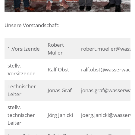
Unsere Vorstandschaft:
Robert
1.Vorsitzende
robert.mueller@wasse
Müller
stellv.
Ralf Obst
ralf.obst@wasserwacht
Vorsitzende
Technischer
Jonas Graf
jonas.graf@wasserwac
Leiter
stellv.
technischer
Jörg Janicki
joerg.janicki@wasserw
Leiter